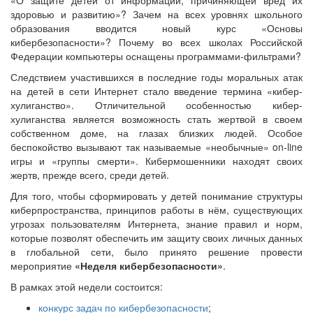
«О защите детей от информации, причиняющей вред их
здоровью и развитию»? Зачем на всех уровнях школьного
образования вводится новый курс «Основы
кибербезопасности»? Почему во всех школах Российской
Федерации компьютеры оснащены программами-фильтрами?
Следствием участившихся в последние годы моральных атак
на детей в сети Интернет стало введение термина «кибер-
хулиганство». Отличительной особенностью кибер-
хулиганства является возможность стать жертвой в своем
собственном доме, на глазах близких людей. Особое
беспокойство вызывают так называемые «необычные» on-line
игры и «группы смерти». Кибермошенники находят своих
жертв, прежде всего, среди детей.
Для того, чтобы сформировать у детей понимание структуры
киберпространства, принципов работы в нём, существующих
угрозах пользователям Интернета, знание правил и норм,
которые позволят обеспечить им защиту своих личных данных
в глобальной сети, было принято решение провести
мероприятие
«Неделя кибербезопасности»
.
В рамках этой недели состоится:
конкурс задач по кибербезопасности
;