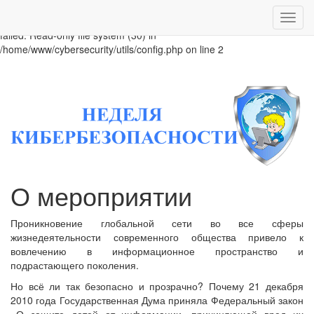
Warning: session_start():
Показ
open(/var/lib/php5/sess_utbra12c4eu1mjm0e1ifi3tor5, O_RDWR)
скрыт
failed: Read-only file system (30) in
меню
/home/www/cybersecurity/utils/config.php on line 2
О мероприятии
Проникновение глобальной сети во все сферы
жизнедеятельности современного общества привело к
вовлечению в информационное пространство и
подрастающего поколения.
Но всё ли так безопасно и прозрачно? Почему 21 декабря
2010 года Государственная Дума приняла Федеральный закон